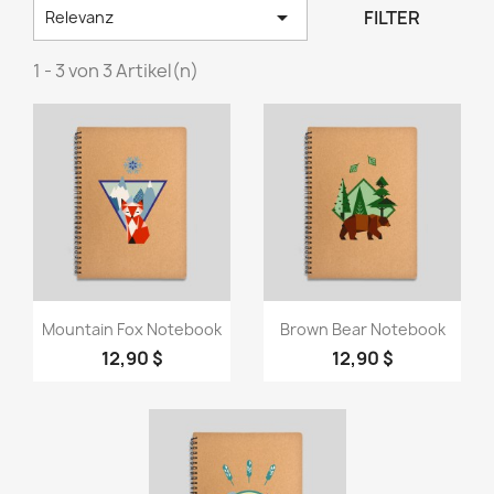

FILTER
Relevanz
1 - 3 von 3 Artikel(n)
Vorschau
Vorschau


Mountain Fox Notebook
Brown Bear Notebook
12,90 $
12,90 $