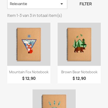

FILTER
Relevantie
Item 1-3 van 3 in totaal item(s)
Snel bekijken
Snel bekijken


Mountain Fox Notebook
Brown Bear Notebook
$ 12,90
$ 12,90