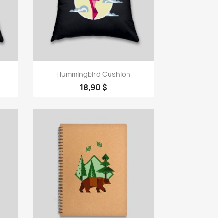
Vorschau

Hummingbird Cushion
18,90 $