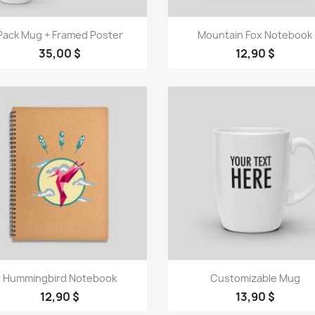
Vorschau
Vorschau


Pack Mug + Framed Poster
Mountain Fox Notebook
35,00 $
12,90 $
Vorschau
Vorschau


Hummingbird Notebook
Customizable Mug
12,90 $
13,90 $