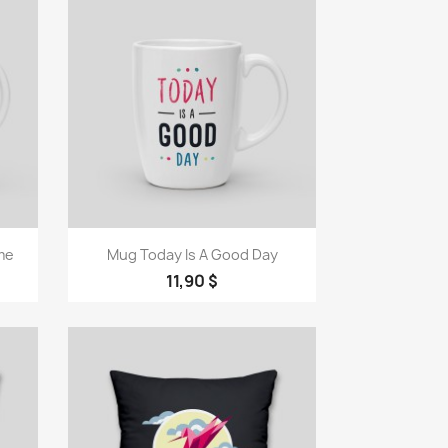
Vorschau

me
Mug Today Is A Good Day
11,90 $