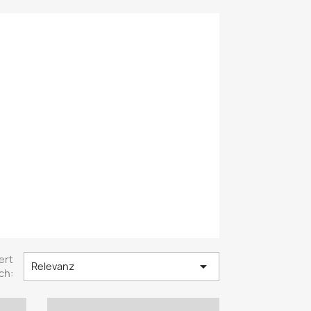
ert

Relevanz
ch: