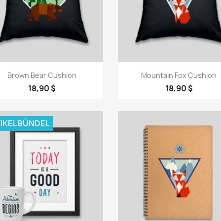
Vorschau
Vorschau


Brown Bear Cushion
Mountain Fox Cushion
18,90 $
18,90 $
IKELBÜNDEL