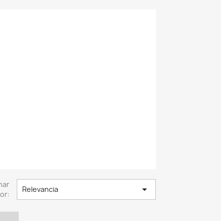
nar

Relevancia
or: