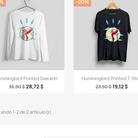
0%
-20%
Vista rápida
Vista rápida


mmingbird Printed Sweater
Hummingbird Printed T-Shi
28,72 $
19,12 $
35,90 $
23,90 $
ando 1-2 de 2 artículo(s)