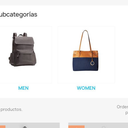
ubcategorías
MEN
WOMEN
Orde
 productos.
p